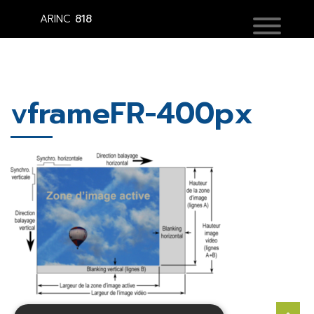
ARINC
818
vframeFR-400px