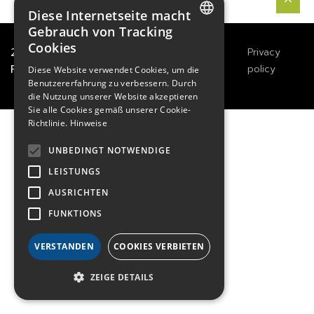
Diese Internetseite macht
Gebrauch von Tracking
Cookies
FRENCH
2021
TECHWAY
&
Great
Legals
Privacy
River Technology
Notices
policy
Diese Website verwendet Cookies, um die
ENGLISH
Benutzererfahrung zu verbessern. Durch
die Nutzung unserer Website akzeptieren
GERMAN
Sie alle Cookies gemäß unserer Cookie-
Richtlinie.
Hinweise
UNBEDINGT NOTWENDIGE
LEISTUNGS
AUSRICHTEN
FUNKTIONS
VERSTANDEN
COOKIES VERBIETEN
ZEIGE DETAILS