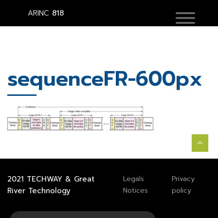
ARINC
818
sequenceFR-600px
2021
TECHWAY
&
Great
Legals
Privacy
River Technology
Notices
policy