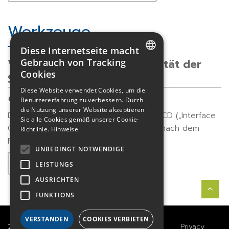
Werkzeuge
Diese Internetseite macht
Vorlage für die Interoperabilität der
Gebrauch von Tracking
Cookies
FRENCH
Systeme nach ARINC 818
Diese Website verwendet Cookies, um die
ENGLISH
Great River Technology
Benutzererfahrung zu verbessern. Durch
die Nutzung unserer Website akzeptieren
GERMAN
Diese Vorlage soll die Entwicklung von ICD („Interface
Sie alle Cookies gemäß unserer Cookie-
Control Documents“) für Verbindungen nach dem
Richtlinie.
Hinweise
Protokoll ARINC 818 vereinfachen.
UNBEDINGT NOTWENDIGE
Lesen Sie das Whitepaper
LEISTUNGS
AUSRICHTEN
FUNKTIONS
VERSTANDEN
COOKIES VERBIETEN
2021
TECHWAY
&
Great
Legals
Privacy