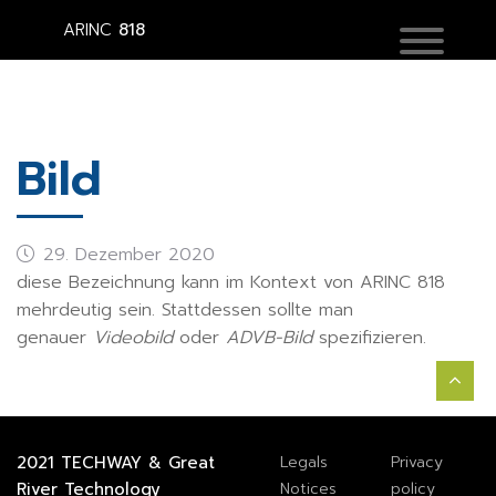
ARINC
818
Bild
29. Dezember 2020
diese Bezeichnung kann im Kontext von ARINC 818
mehrdeutig sein. Stattdessen sollte man
genauer
Videobild
oder
ADVB-Bild
spezifizieren.
2021
TECHWAY
&
Great
Legals
Privacy
River Technology
Notices
policy