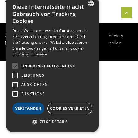
ARINC-818 Switch Spider 2 On sale
Diese Internetseite macht
Gebrauch von Tracking
Cookies
FRENCH
Diese Website verwendet Cookies, um die
ENGLISH
2021
TECHWAY
&
Great
Legals
Privacy
Benutzererfahrung zu verbessern. Durch
River Technology
Notices
policy
die Nutzung unserer Website akzeptieren
GERMAN
Sie alle Cookies gemäß unserer Cookie-
Richtlinie.
Hinweise
UNBEDINGT NOTWENDIGE
LEISTUNGS
AUSRICHTEN
FUNKTIONS
VERSTANDEN
COOKIES VERBIETEN
ZEIGE DETAILS